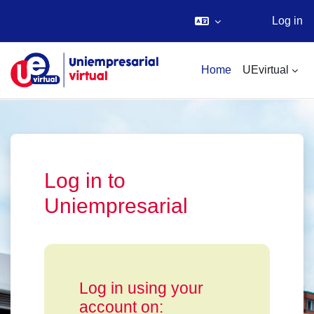
Log in
Skip to main content
Home
UEvirtual
Log in to
Uniempresarial
Log in using your
account on: